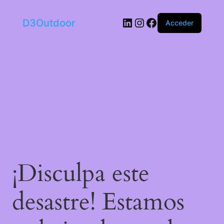
LinkedIn
Instagram
Facebook
D3Outdoor
Acceder
¡Disculpa este
desastre! Estamos