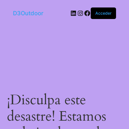
LinkedIn
Instagram
Facebook
D3Outdoor
Acceder
¡Disculpa este
desastre! Estamos