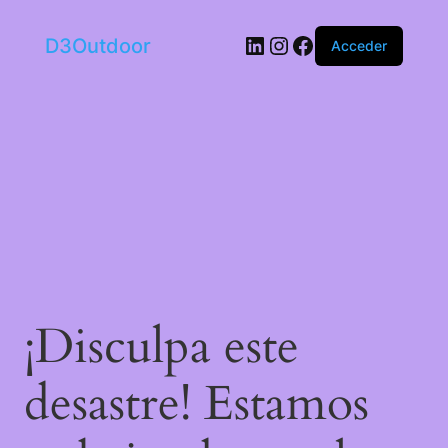
LinkedIn
Instagram
Facebook
D3Outdoor
Acceder
¡Disculpa este
desastre! Estamos