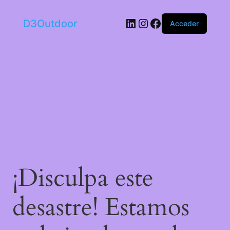
LinkedIn
Instagram
Facebook
D3Outdoor
Acceder
¡Disculpa este
desastre! Estamos