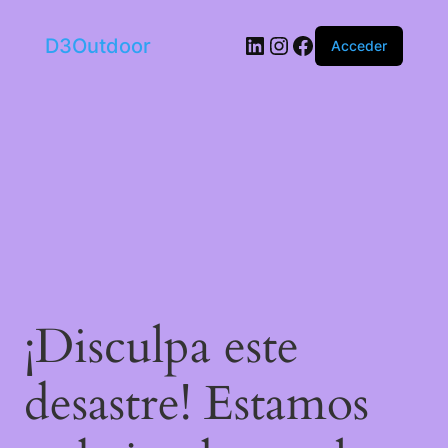
LinkedIn
Instagram
Facebook
D3Outdoor
Acceder
¡Disculpa este
desastre! Estamos