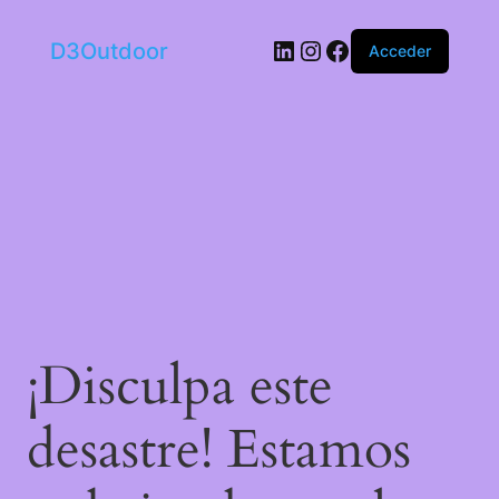
LinkedIn
Instagram
Facebook
D3Outdoor
Acceder
¡Disculpa este
desastre! Estamos