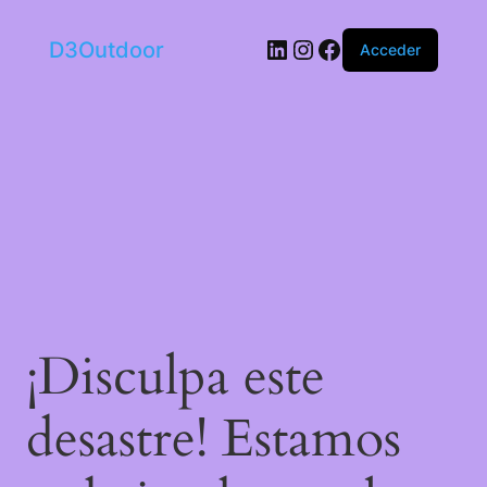
LinkedIn
Instagram
Facebook
D3Outdoor
Acceder
¡Disculpa este
desastre! Estamos